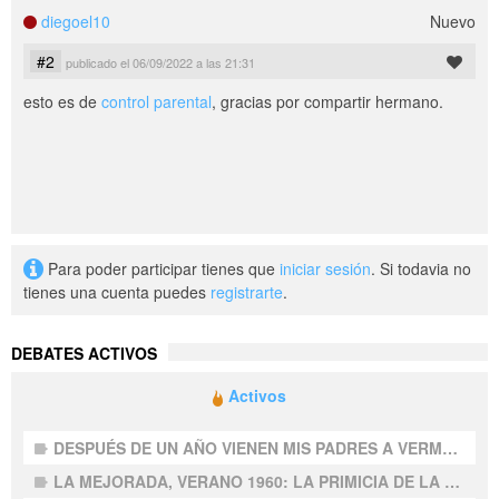
diegoel10
Nuevo
#2
publicado el 06/09/2022 a las 21:31
esto es de
control parental
, gracias por compartir hermano.
Para poder participar tienes que
iniciar sesión
. Si todavia no
tienes una cuenta puedes
registrarte
.
DEBATES ACTIVOS
Activos
DESPUÉS DE UN AÑO VIENEN MIS PADRES A VERME A LA MEJORADA (2), Faustino Martínez
LA MEJORADA, VERANO 1960: LA PRIMICIA DE LA TELEVISIÓN, LA ESPAÑOLA Y LA NUESTRA, Faustino Martínez