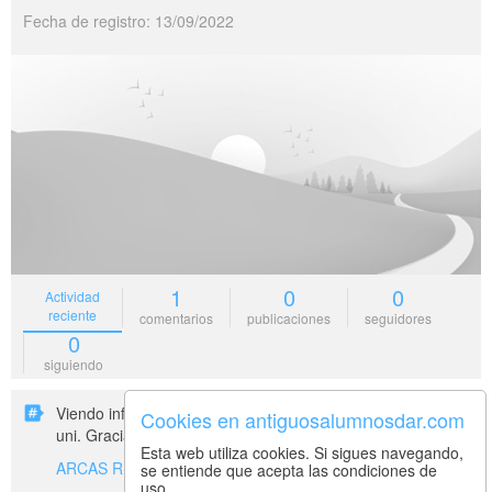
Fecha de registro: 13/09/2022
1
0
0
Actividad
reciente
comentarios
publicaciones
seguidores
0
siguiendo
Viendo info sobre trekking montaña para un proyecto de la
Cookies en antiguosalumnosdar.com
uni. Gracias
Esta web utiliza cookies. Si sigues navegando,
ARCAS REALES: Financiación y liderazgo de la obra (II)
se entiende que acepta las condiciones de
uso.
hace 3 años